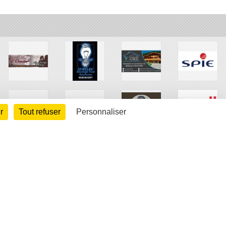
r
Tout refuser
Personnaliser
arte cookies
Gestion des cookies
s légales
Signaler un contenu inapproprié