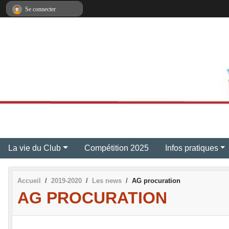
Panneau de gestion des cookies
Se connecter
La vie du Club
Compétition 2025
Infos pratiques
Accueil
2019-2020
Les news
AG procuration
AG PROCURATION